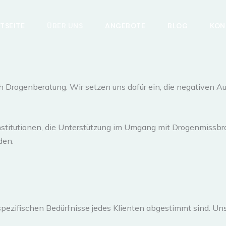
TSEITE
ÜBER UNS
ANGEBOTE
BLOG
KON
ich Drogenberatung. Wir setzen uns dafür ein, die negative
nstitutionen, die Unterstützung im Umgang mit Drogenmissbr
den.
pezifischen Bedürfnisse jedes Klienten abgestimmt sind. Unse